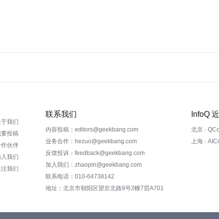
联系我们
InfoQ
关于我们
内容投稿：editors@geekbang.com
北京 · QC
我要投稿
业务合作：hezuo@geekbang.com
上海 · AI
合作伙伴
反馈投诉：feedback@geekbang.com
加入我们
加入我们：zhaopin@geekbang.com
关注我们
联系电话：010-64738142
地址：北京市朝阳区望京北路9号2幢7层A701