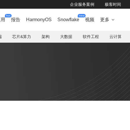
企业服务案例
极客时间
hot
new
应用
报告
HarmonyOS
Snowflake
视频
更多

端
芯片&算力
架构
大数据
软件工程
云计算