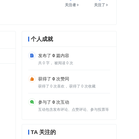
关注者
关注了
个人成就
发布了
0
篇内容
共
0
字， 被阅读
0
次
获得了
0
次赞同
获得了
0
次喜欢， 获得了
0
次收藏
参与了
0
次互动
互动包含发布评论、点赞评论、参与投票等
TA 关注的