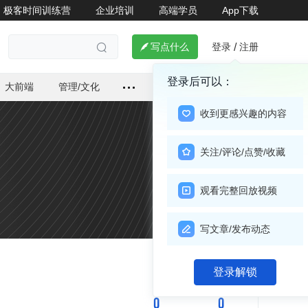
极客时间训练营
企业培训
高端学员
App下载
登录
注册

写点什么
/

登录后可以：
大前端
管理/文化
收到更感兴趣的内容
关注/评论/点赞/收藏
观看完整回放视频
写文章/发布动态
关注

登录解锁
0
0