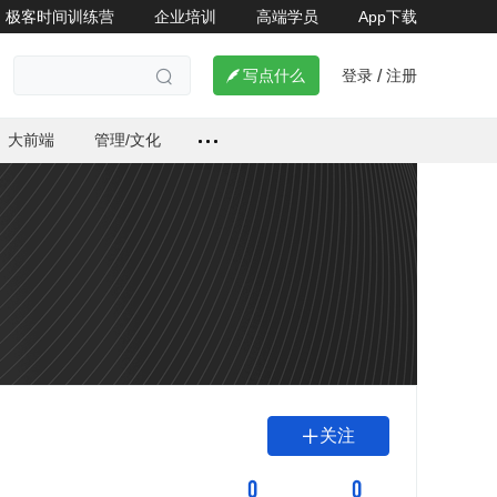
极客时间训练营
企业培训
高端学员
App下载
登录
注册

写点什么
/

大前端
管理/文化
关注

0
0