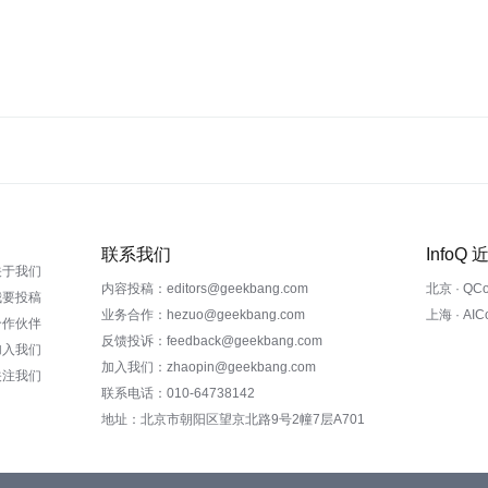
联系我们
InfoQ
关于我们
内容投稿：editors@geekbang.com
北京 · QC
我要投稿
业务合作：hezuo@geekbang.com
上海 · AI
合作伙伴
反馈投诉：feedback@geekbang.com
加入我们
加入我们：zhaopin@geekbang.com
关注我们
联系电话：010-64738142
地址：北京市朝阳区望京北路9号2幢7层A701