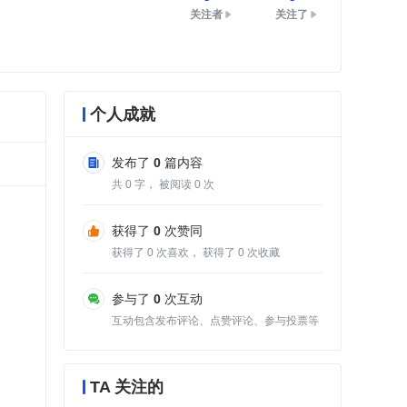
关注者
关注了
个人成就
发布了
0
篇内容
共
0
字， 被阅读
0
次
获得了
0
次赞同
获得了
0
次喜欢， 获得了
0
次收藏
参与了
0
次互动
互动包含发布评论、点赞评论、参与投票等
TA 关注的