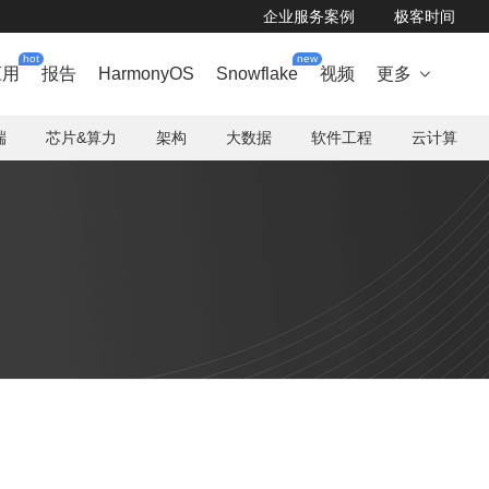
企业服务案例
极客时间
hot
new
应用
报告
HarmonyOS
Snowflake
视频
更多

端
芯片&算力
架构
大数据
软件工程
云计算