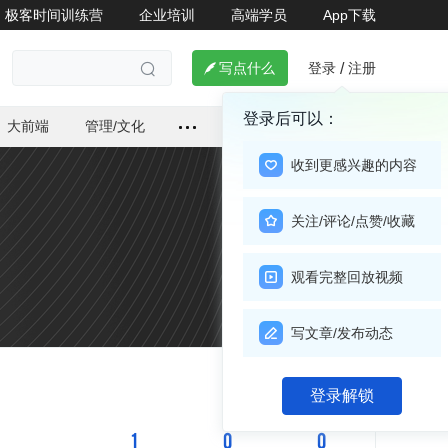
极客时间训练营
企业培训
高端学员
App下载
登录
注册

写点什么
/

登录后可以：
大前端
管理/文化
收到更感兴趣的内容
关注/评论/点赞/收藏
观看完整回放视频
写文章/发布动态
关注

登录解锁
1
0
0