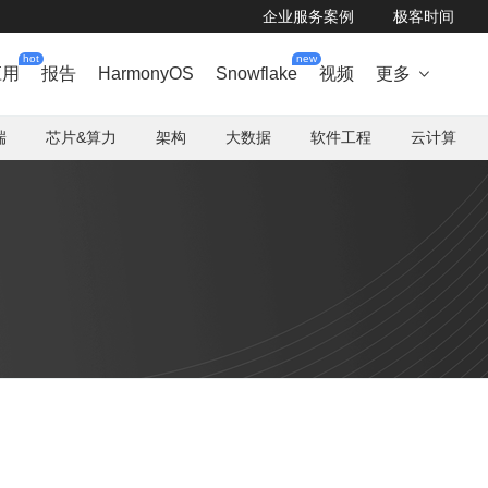
企业服务案例
极客时间
hot
new
应用
报告
HarmonyOS
Snowflake
视频
更多

端
芯片&算力
架构
大数据
软件工程
云计算