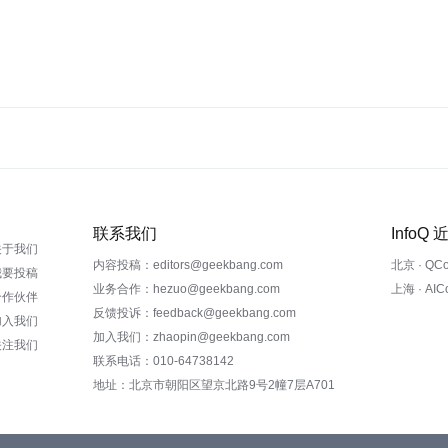
联系我们
InfoQ
关于我们
内容投稿：editors@geekbang.com
北京 · QC
我要投稿
业务合作：hezuo@geekbang.com
上海 · AI
合作伙伴
反馈投诉：feedback@geekbang.com
加入我们
加入我们：zhaopin@geekbang.com
关注我们
联系电话：010-64738142
地址：北京市朝阳区望京北路9号2幢7层A701