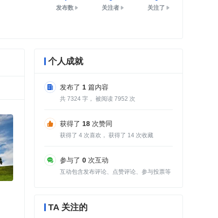
发布数
关注者
关注了
个人成就
发布了
1
篇内容
共
7324
字， 被阅读
7952
次
获得了
18
次赞同
获得了
4
次喜欢， 获得了
14
次收藏
参与了
0
次互动
互动包含发布评论、点赞评论、参与投票等
TA 关注的