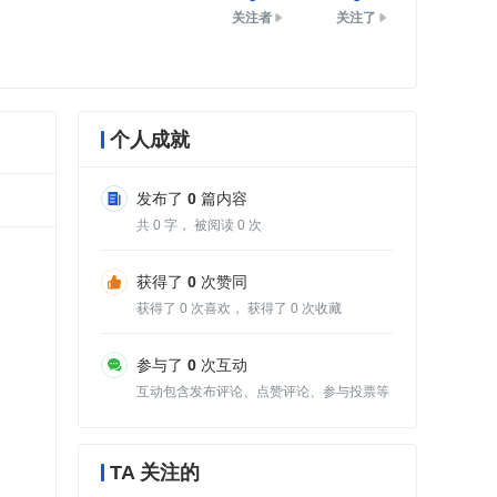
关注者
关注了
个人成就
发布了
0
篇内容
共
0
字， 被阅读
0
次
获得了
0
次赞同
获得了
0
次喜欢， 获得了
0
次收藏
参与了
0
次互动
互动包含发布评论、点赞评论、参与投票等
TA 关注的