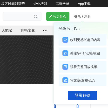
极客时间训练营
企业培训
高端学员
App下载
登录
注册

写点什么
/

登录后可以：
大前端
管理/文化
收到更感兴趣的内容
关注/评论/点赞/收藏
观看完整回放视频
写文章/发布动态
关注

登录解锁
0
0