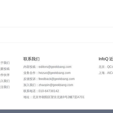
联系我们
InfoQ
关于我们
内容投稿：editors@geekbang.com
北京 · QC
我要投稿
业务合作：hezuo@geekbang.com
上海 · AI
合作伙伴
反馈投诉：feedback@geekbang.com
加入我们
加入我们：zhaopin@geekbang.com
关注我们
联系电话：010-64738142
地址：北京市朝阳区望京北路9号2幢7层A701