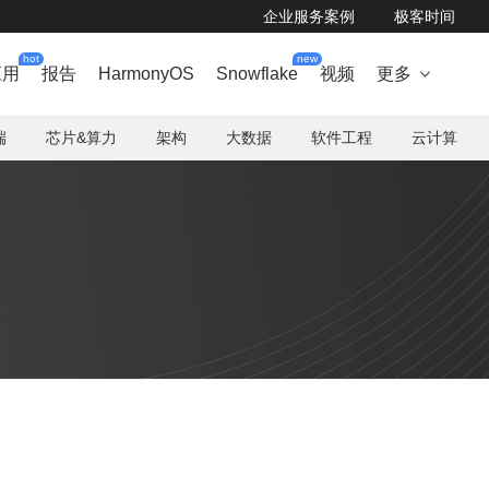
企业服务案例
极客时间
hot
new
应用
报告
HarmonyOS
Snowflake
视频
更多

端
芯片&算力
架构
大数据
软件工程
云计算