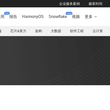
企业服务案例
极客时间
hot
new
应用
报告
HarmonyOS
Snowflake
视频
更多

端
芯片&算力
架构
大数据
软件工程
云计算