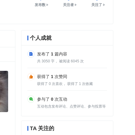
发布数
关注者
关注了
个人成就
发布了
1
篇内容
共
3050
字， 被阅读
6045
次
获得了
1
次赞同
获得了
0
次喜欢， 获得了
1
次收藏
参与了
0
次互动
互动包含发布评论、点赞评论、参与投票等
TA 关注的