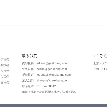
联系我们
InfoQ
关于我们
内容投稿：editors@geekbang.com
北京 · QC
我要投稿
业务合作：hezuo@geekbang.com
上海 · AI
合作伙伴
反馈投诉：feedback@geekbang.com
加入我们
加入我们：zhaopin@geekbang.com
关注我们
联系电话：010-64738142
地址：北京市朝阳区望京北路9号2幢7层A701