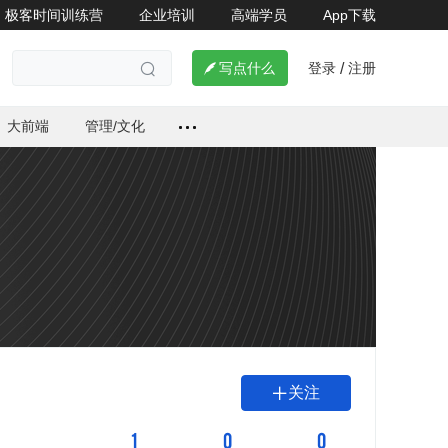
极客时间训练营
企业培训
高端学员
App下载
登录
注册

写点什么
/

大前端
管理/文化
关注

1
0
0