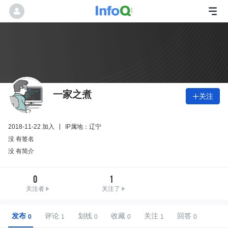
一家之煮
关注

2018-11-22 加入
IP属地：辽宁
没 有签名
没 有简介
0
1
关注者
关注了
发布
评论
划线
收藏
关注
回答