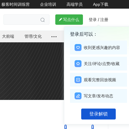
极客时间训练营
企业培训
高端学员
App下载
登录
注册

写点什么
/

登录后可以：
大前端
管理/文化
收到更感兴趣的内容
关注/评论/点赞/收藏
观看完整回放视频
写文章/发布动态
关注

登录解锁
0
0