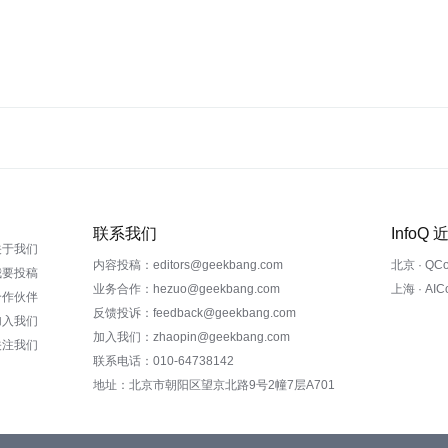
联系我们
InfoQ
关于我们
内容投稿：editors@geekbang.com
北京 · QC
我要投稿
业务合作：hezuo@geekbang.com
上海 · AI
合作伙伴
反馈投诉：feedback@geekbang.com
加入我们
加入我们：zhaopin@geekbang.com
关注我们
联系电话：010-64738142
地址：北京市朝阳区望京北路9号2幢7层A701