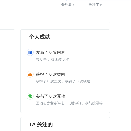
关注者
关注了
个人成就
发布了
0
篇内容
共
0
字， 被阅读
0
次
获得了
0
次赞同
获得了
0
次喜欢， 获得了
0
次收藏
参与了
0
次互动
互动包含发布评论、点赞评论、参与投票等
TA 关注的