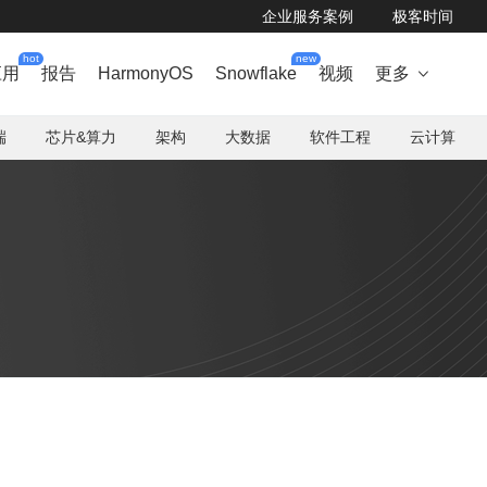
企业服务案例
极客时间
hot
new
应用
报告
HarmonyOS
Snowflake
视频
更多

端
芯片&算力
架构
大数据
软件工程
云计算