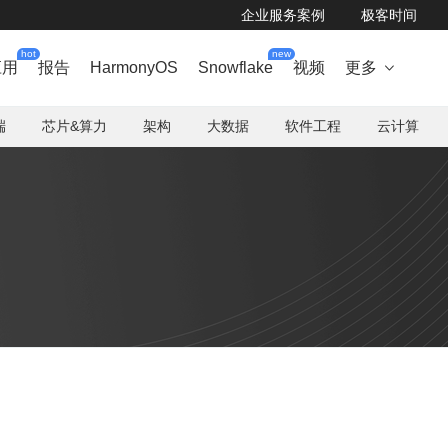
企业服务案例
极客时间
hot
new
应用
报告
HarmonyOS
Snowflake
视频
更多

端
芯片&算力
架构
大数据
软件工程
云计算