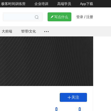
极客时间训练营
企业培训
高端学员
App下载
登录
注册

写点什么
/

大前端
管理/文化
关注

0
0