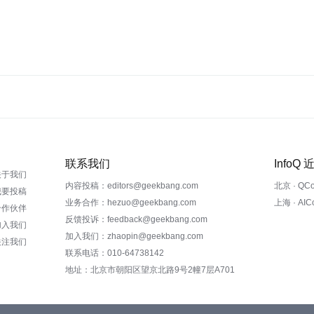
联系我们
InfoQ
关于我们
内容投稿：editors@geekbang.com
北京 · QC
我要投稿
业务合作：hezuo@geekbang.com
上海 · AI
合作伙伴
反馈投诉：feedback@geekbang.com
加入我们
加入我们：zhaopin@geekbang.com
关注我们
联系电话：010-64738142
地址：北京市朝阳区望京北路9号2幢7层A701