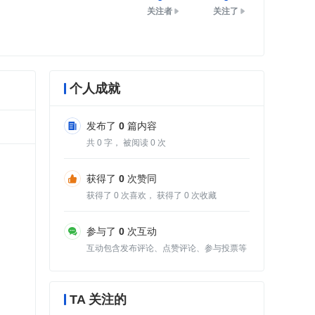
关注者
关注了
个人成就
发布了
0
篇内容
共
0
字， 被阅读
0
次
获得了
0
次赞同
获得了
0
次喜欢， 获得了
0
次收藏
参与了
0
次互动
互动包含发布评论、点赞评论、参与投票等
TA 关注的