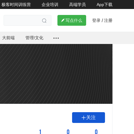
极客时间训练营
企业培训
高端学员
App下载
登录
注册

写点什么
/

大前端
管理/文化
关注

1
0
0