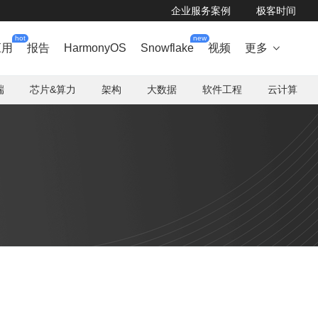
企业服务案例
极客时间
hot
new
应用
报告
HarmonyOS
Snowflake
视频
更多

端
芯片&算力
架构
大数据
软件工程
云计算