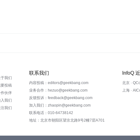
联系我们
InfoQ
关于我们
内容投稿：editors@geekbang.com
北京 · QC
我要投稿
业务合作：hezuo@geekbang.com
上海 · AI
合作伙伴
反馈投诉：feedback@geekbang.com
加入我们
加入我们：zhaopin@geekbang.com
关注我们
联系电话：010-64738142
地址：北京市朝阳区望京北路9号2幢7层A701