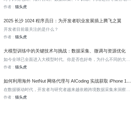
来说，海外网络 IP 已经成为不可或缺的基础设施。然而，市场上涌
作者 :
猫头虎
现了大量的服务商，许多用户在选择时常常感到困惑：到底哪家海外
网络 IP 服务商提供的服务更稳定、更低延迟、更高可用，且性价比
2025 长沙 1024 程序员日：为开发者职业发展插上腾飞之翼
更高
开发者目前最关注的是什么？
作者 :
猫头虎
大模型训练中的关键技术与挑战：数据采集、微调与资源优化
如今全球已全面进入大模型时代。你是否也好奇，为什么不同的大模
型表现差异如此之大？其实很多时候，关键并不完全在于算法本身，
作者 :
猫头虎
而更在于它们吃进去的数据——数据的质量，直接决定了模型的智能
水平。不过很多网站都有反爬机制，一不小心 IP 就被封了，数据采
如何利用海外 NetNut 网络代理与 AICoding 实战获取 iPhone 17
不
新品用户评论数据？
在数据驱动时代，开发者与研究者越来越依赖跨境数据采集来洞察用
户需求、分析市场趋势。以 iPhone 17 为例，如何高效汇总 YouTub
作者 :
猫头虎
e 评论、海外论坛反馈、社交媒体讨论，是许多人关心的问题。但在
实践中常常会遇到 IP 封锁、访问限制、反爬虫机制 等挑战。