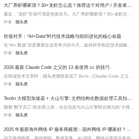
⼤⼚养虾哪家强？30+⻰虾怎么选？推荐这个对⽤户 / 开发者最
友好的 TOP10 榜单
最近，“龙虾”市场可谓是热闹非凡。⼤⼚养虾哪家强？30+⻰虾怎么
选？推荐这个对⽤户 / 开发者最友好的 TOP10 榜单
作者 :
猫头虎
价值对齐：“AI+Data”时代技术战略与组织进化的核心命题
在“AI+ 数据”深度重塑企业竞争力的今天，如何科学制定技术战略、
推动组织进化，已成为决定企业高度与韧性的关键。2026 年 1 月，
作者 :
猫头虎
由【Yolanda 科技见闻】与【矩阵起源】联合发起的年度栏目“AI+ 数
据时代的技术战略与组织进化”正式开播。首期直播以“价值对齐
2026 最新 Claude Code 之父的 13 条使用 cc 的技巧
在阅读技术文章时，猫头虎偶然发现了 Boris（Claude Code 之父）
分享的 13 条 Claude Code 使用技巧。这些技巧不仅能提高效率，还
作者 :
猫头虎
能帮助你最大化 Claude Code 的潜力。接下来，我们将一起探索这
些实用的小技巧。
TextIn 大模型加速器 + 火山引擎: 文档结构化数据处理工具扣子
智能体工作流创建指南
随着“数字员工”的全面上岗，合合信息与火山引擎联合推出的“大模型
加速器”升级版 TextIn xParse 插件正式发布。这一工具为企业与开发
作者 :
猫头虎
者提供了强大的 AI 工程化能力，帮助加速文档结构化处理及数据应
用。
2025 年最新海外网络 IP 服务商横测：国外网络 IP 哪家好？
（延迟实测 + 场景推荐）
对于跨境电商、海外营销、数据采集、AI 训练、网络运营等业务场景