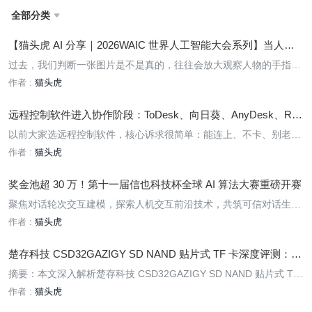
全部分类

【猫头虎 AI 分享｜2026WAIC 世界人工智能大会系列】当人眼
分辨 AI 作品开始失效：我在线体验了合合信息 AI 跨模态鉴伪，
过去，我们判断一张图片是不是真的，往往会放大观察人物的手指、
图片、视频、文本如何被高效识别？
文字边缘和光影方向；判断一段视频是否经过伪造，会留意口型、表
作者 :
猫头虎
情以及声音是否自然；判断一篇文章是不是 AI 写的，则可能依据措
辞是否模板化、句式是否过于工整。
远程控制软件进入协作阶段：ToDesk、向日葵、AnyDesk、Rus
tDesk 怎么选？
以前大家选远程控制软件，核心诉求很简单：能连上、不卡、别老掉
线。
作者 :
猫头虎
奖金池超 30 万！第十一届信也科技杯全球 AI 算法大赛重磅开赛
聚焦对话轮次交互建模，探索人机交互前沿技术，共筑可信对话生
态，欢迎大家踊跃报名！
作者 :
猫头虎
楚存科技 CSD32GAZIGY SD NAND 贴片式 TF 卡深度评测：小
身材大容量，嵌入式存储新选择
摘要：本文深入解析楚存科技 CSD32GAZIGY SD NAND 贴片式 TF
卡的技术特性、性能表现及应用场景，为嵌入式开发者和硬件工程师
作者 :
猫头虎
提供选型参考。