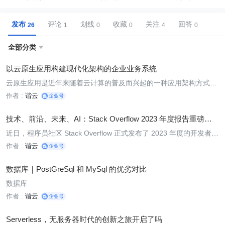
发布
评论
划线
收藏
关注
回答
全部分类

以云原生应用构建现代化架构的企业业务系统
云原生应用是近年来随着云计算的普及而兴起的一种应用架构方式。
相比于传统的应用架构方式，云原生应用具有更高的可靠性、弹性和
作者 :
谐云
可扩展性，更适合部署在云环境中。随着企业信息化水平的不断提
高，对于高质量、高效率、高可靠性的企业业务系统的需求也越来越
技术、前沿、未来、AI：Stack Overflow 2023 年度报告重磅发
迫
布
近日，程序员社区 Stack Overflow 正式发布了 2023 年度的开发者调
查报告——《2023 Developer Survey》，全球超过 90000 名开发者
作者 :
谐云
参与了此次调查。今年的调查包含了编码、技术、工作、AI、社区等
方面，进行了全盘的统计。
数据库｜PostGreSql 和 MySql 的优劣对比
数据库
作者 :
谐云
Serverless，无服务器时代的创新之旅开启了吗