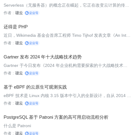
Serverless（无服务器）的概念正在崛起，它正在改变云计算的传统
方式，为开发者和企业带来了巨大的创新空间。
作者 :
谐云
还得是 PHP
近日，Wikimedia 基金会首席工程师 Timo Tijhof 发表文章《An Inter
net of PHP》，探讨了 PHP 在互联网中的广泛应用和重要性。
作者 :
谐云
Gartner 发布 2024 年十大战略技术趋势
Gartner 于今日发布《2024 年企业机构需要探索的十大战略技术趋
势》。
作者 :
谐云
基于 eBPF 的云原生可观测实践
eBPF 技术是 Linux 内核 3.15 版本中引入的全新设计，自从 2014 年
发布以来，一直都备受瞩目。在过去几年中，基于 eBPF 技术的实践
作者 :
谐云
和工程落地层出不穷，出现了爆发式的增长。2015 年微软、Googl
e、Facebook、Netflix 和 Isovalent 也共同宣布在 Linux 基金会下成
PostgreSQL 基于 Patroni 方案的高可用启动流程分析
立了一
什么是 Patroni
作者 :
谐云