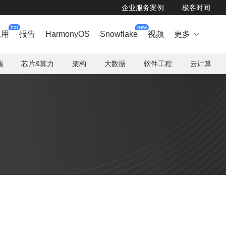
企业服务案例
极客时间
hot
new
应用
报告
HarmonyOS
Snowflake
视频
更多

端
芯片&算力
架构
大数据
软件工程
云计算