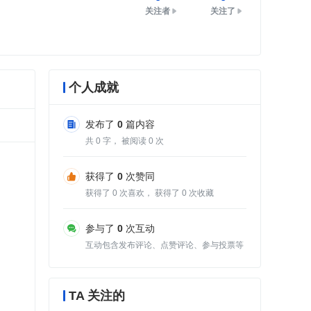
关注者
关注了
个人成就
发布了
0
篇内容
共
0
字， 被阅读
0
次
获得了
0
次赞同
获得了
0
次喜欢， 获得了
0
次收藏
参与了
0
次互动
互动包含发布评论、点赞评论、参与投票等
TA 关注的