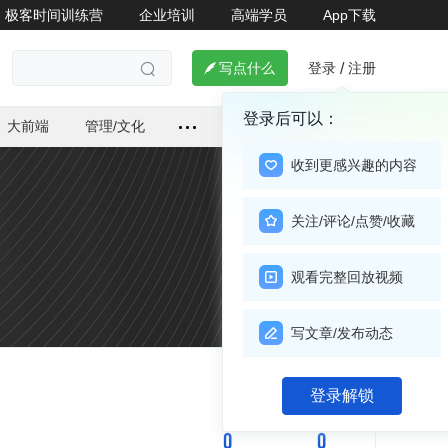
极客时间训练营
企业培训
高端学员
App下载
登录
注册

写点什么
/

登录后可以：
大前端
管理/文化
收到更感兴趣的内容
关注/评论/点赞/收藏
观看完整回放视频
写文章/发布动态
关注

登录解锁
0
0