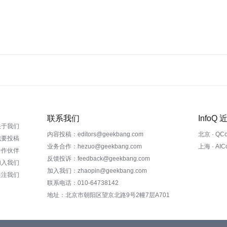
联系我们
InfoQ
关于我们
内容投稿：editors@geekbang.com
北京 · QC
我要投稿
业务合作：hezuo@geekbang.com
上海 · AI
合作伙伴
反馈投诉：feedback@geekbang.com
加入我们
加入我们：zhaopin@geekbang.com
关注我们
联系电话：010-64738142
地址：北京市朝阳区望京北路9号2幢7层A701