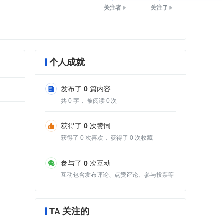
关注者
关注了
个人成就
发布了
0
篇内容
共
0
字， 被阅读
0
次
获得了
0
次赞同
获得了
0
次喜欢， 获得了
0
次收藏
参与了
0
次互动
互动包含发布评论、点赞评论、参与投票等
TA 关注的