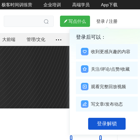
极客时间训练营
企业培训
高端学员
App下载
登录
注册

写点什么
/

登录后可以：
大前端
管理/文化
收到更感兴趣的内容
关注/评论/点赞/收藏
观看完整回放视频
写文章/发布动态
关注

登录解锁
0
0