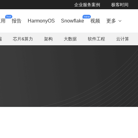
企业服务案例
极客时间
hot
new
应用
报告
HarmonyOS
Snowflake
视频
更多

端
芯片&算力
架构
大数据
软件工程
云计算