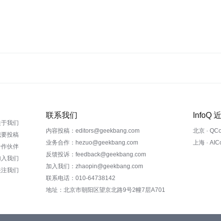
联系我们
InfoQ
关于我们
内容投稿：editors@geekbang.com
北京 · QC
我要投稿
业务合作：hezuo@geekbang.com
上海 · AI
合作伙伴
反馈投诉：feedback@geekbang.com
加入我们
加入我们：zhaopin@geekbang.com
关注我们
联系电话：010-64738142
地址：北京市朝阳区望京北路9号2幢7层A701