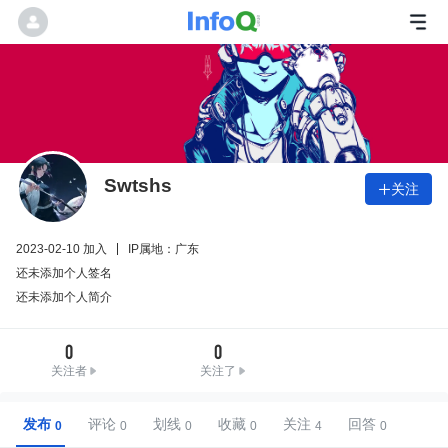
Swtshs
关注

2023-02-10 加入
IP属地：广东
还未添加个人签名
还未添加个人简介
0
0
关注者
关注了
发布
评论
划线
收藏
关注
回答