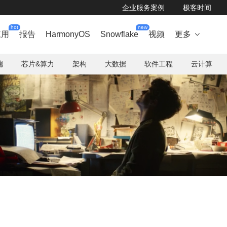
企业服务案例
极客时间
hot
new
应用
报告
HarmonyOS
Snowflake
视频
更多

端
芯片&算力
架构
大数据
软件工程
云计算