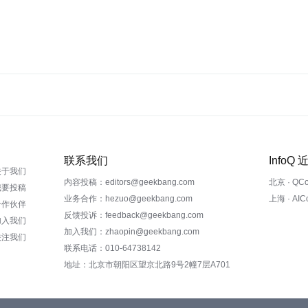
联系我们
InfoQ
关于我们
内容投稿：editors@geekbang.com
北京 · QC
我要投稿
业务合作：hezuo@geekbang.com
上海 · AI
合作伙伴
反馈投诉：feedback@geekbang.com
加入我们
加入我们：zhaopin@geekbang.com
关注我们
联系电话：010-64738142
地址：北京市朝阳区望京北路9号2幢7层A701