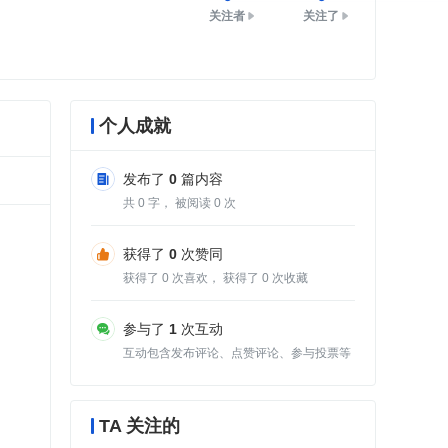
关注者
关注了
个人成就
发布了
0
篇内容
共
0
字， 被阅读
0
次
获得了
0
次赞同
获得了
0
次喜欢， 获得了
0
次收藏
参与了
1
次互动
互动包含发布评论、点赞评论、参与投票等
TA 关注的