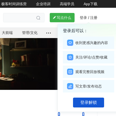
极客时间训练营
企业培训
高端学员
App下载
登录
注册

写点什么
/

登录后可以：
大前端
管理/文化
收到更感兴趣的内容
关注/评论/点赞/收藏
观看完整回放视频
写文章/发布动态
关注

登录解锁
0
0