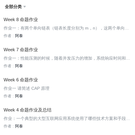
全部分类

Week 8 命题作业
作业一：有两个单向链表（链表长度分别为 m，n），这两个单向链
表有可能在某个元素合并，也可能不合并，如下图所示的这样。现在
作者 :
阿泰
给定两个链表的头指针，在不修改链表的情况下，如何快速地判断这
两个链表是否合并？如果合并，找到合并的元素，也就是图中的 x 元
Week 7 命题作业
作业一：性能压测的时候，随着并发压力的增加，系统响应时间和吞
吐量如何变化，为什么？
作者 :
阿泰
Week 6 命题作业
作业一 请简述 CAP 原理
作者 :
阿泰
Week 4 命题作业及总结
作业：一个典型的大型互联网应用系统使用了哪些技术方案和手段，
主要解决什么问题？请列举描述。
作者 :
阿泰