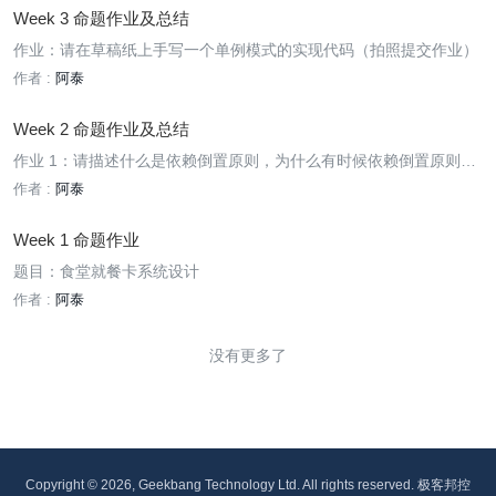
Week 3 命题作业及总结
作业：请在草稿纸上手写一个单例模式的实现代码（拍照提交作业）
作者 :
阿泰
Week 2 命题作业及总结
作业 1：请描述什么是依赖倒置原则，为什么有时候依赖倒置原则又
被称为好莱坞原则？ 作业 2：请用接口隔离原则优化 Cache 类的设
作者 :
阿泰
计，画出优化后的类图
Week 1 命题作业
题目：食堂就餐卡系统设计
作者 :
阿泰
没有更多了
Copyright © 2026, Geekbang Technology Ltd. All rights reserved. 极客邦控