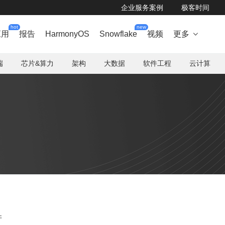
企业服务案例
极客时间
hot
new
应用
报告
HarmonyOS
Snowflake
视频
更多

端
芯片&算力
架构
大数据
软件工程
云计算
牙