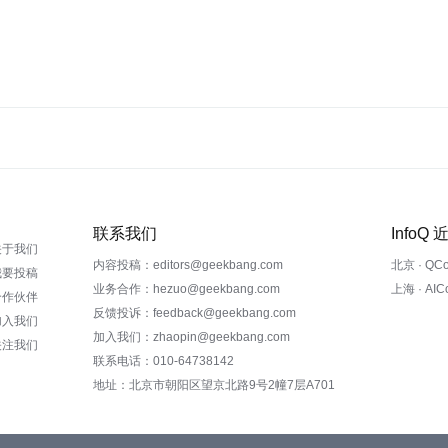
联系我们
InfoQ
关于我们
内容投稿：editors@geekbang.com
北京 · QC
我要投稿
业务合作：hezuo@geekbang.com
上海 · AI
合作伙伴
反馈投诉：feedback@geekbang.com
加入我们
加入我们：zhaopin@geekbang.com
关注我们
联系电话：010-64738142
地址：北京市朝阳区望京北路9号2幢7层A701