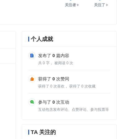
关注者
关注了
个人成就
发布了
0
篇内容
共
0
字， 被阅读
0
次
获得了
0
次赞同
获得了
0
次喜欢， 获得了
0
次收藏
参与了
0
次互动
互动包含发布评论、点赞评论、参与投票等
TA 关注的