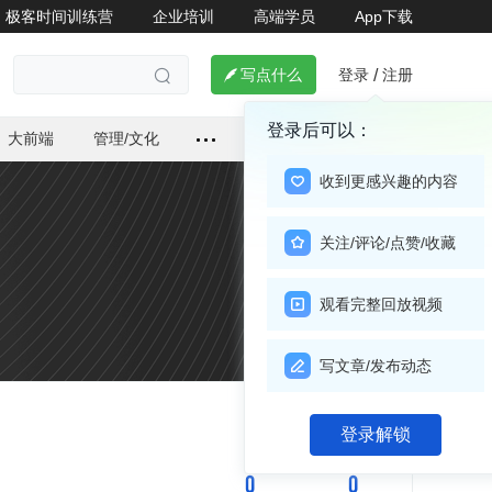
极客时间训练营
企业培训
高端学员
App下载
登录
注册

写点什么
/

登录后可以：
大前端
管理/文化
收到更感兴趣的内容
关注/评论/点赞/收藏
观看完整回放视频
写文章/发布动态
关注

登录解锁
0
0