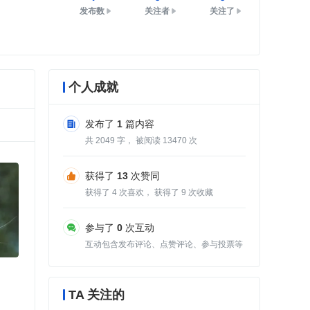
发布数
关注者
关注了
个人成就
发布了
1
篇内容
共
2049
字， 被阅读
13470
次
获得了
13
次赞同
获得了
4
次喜欢， 获得了
9
次收藏
参与了
0
次互动
互动包含发布评论、点赞评论、参与投票等
TA 关注的