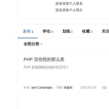
还未添加个人签名
还未添加个人简介
发布
评论
划线
收藏
关
全部分类

PHP 没你想的那么差
PHP 是最糟糕的编程语言吗？
作者 :
Iain Cambridge
译者:
张健欣
2021-07-28

策划:
刘燕