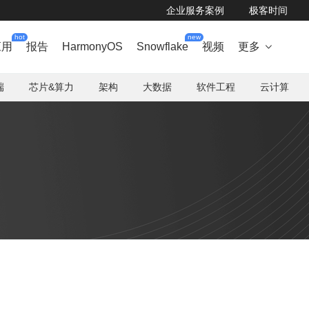
企业服务案例
极客时间
hot
new
应用
报告
HarmonyOS
Snowflake
视频
更多

端
芯片&算力
架构
大数据
软件工程
云计算