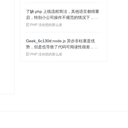
了缺
php 上线流程简洁，其他语言都得重
启，特别小公司操作不规范的情况下，没
CICD 工具情况下，出问题后 php 影响最

PHP 没你想的那么差
小。NodeJs 这些更新后得重启，如果重启
不起来回滚很尴尬。。永远不要去怀疑部
Geek_6c130d
node.js 异步非柱塞是优
分公司这方面做的有多烂，只想说超乎想
势，但是也导致了代码可阅读性很差，所
象
以他并不是好的代替方案

PHP 没你想的那么差