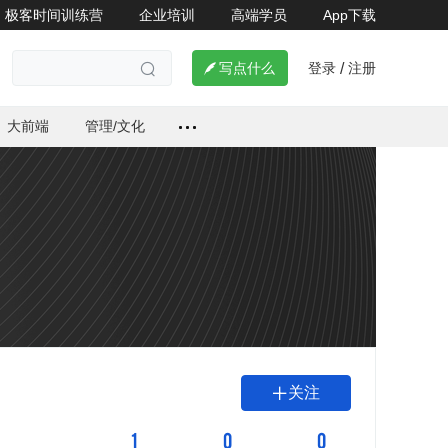
极客时间训练营
企业培训
高端学员
App下载
登录
注册

写点什么
/

大前端
管理/文化
关注

1
0
0