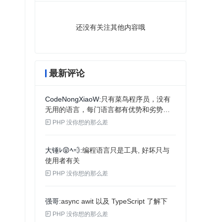
还没有关注其他内容哦
最新评论
CodeNongXiaoW
只有菜鸟程序员，没有
无用的语言，每门语言都有优势和劣势，
语言都是互通的，推荐大家使用一款最近

PHP 没你想的那么差
很火爆的接口管理工具 ApiPost，谢谢大
家，也辛苦博主了
大锤ﾚ😝ﾍ💨
编程语言只是工具, 好坏只与
使用者有关

PHP 没你想的那么差
强哥
async awit 以及 TypeScript 了解下

PHP 没你想的那么差