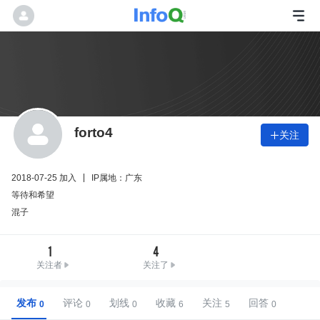
forto4
关注

2018-07-25 加入
IP属地：广东
等待和希望
混子
1
4
关注者
关注了
发布
评论
划线
收藏
关注
回答