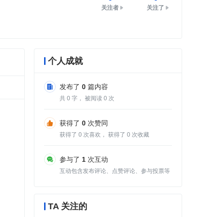
关注者
关注了
个人成就
发布了
0
篇内容
共
0
字， 被阅读
0
次
获得了
0
次赞同
获得了
0
次喜欢， 获得了
0
次收藏
参与了
1
次互动
互动包含发布评论、点赞评论、参与投票等
TA 关注的