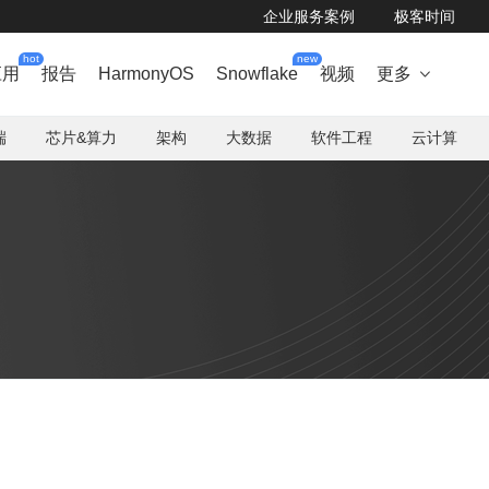
企业服务案例
极客时间
hot
new
应用
报告
HarmonyOS
Snowflake
视频
更多

端
芯片&算力
架构
大数据
软件工程
云计算