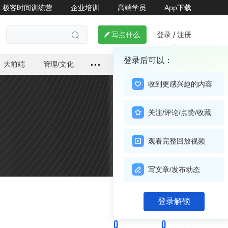
极客时间训练营
企业培训
高端学员
App下载
登录
注册

写点什么
/

登录后可以：
大前端
管理/文化
收到更感兴趣的内容
关注/评论/点赞/收藏
观看完整回放视频
写文章/发布动态
关注

登录解锁
0
0