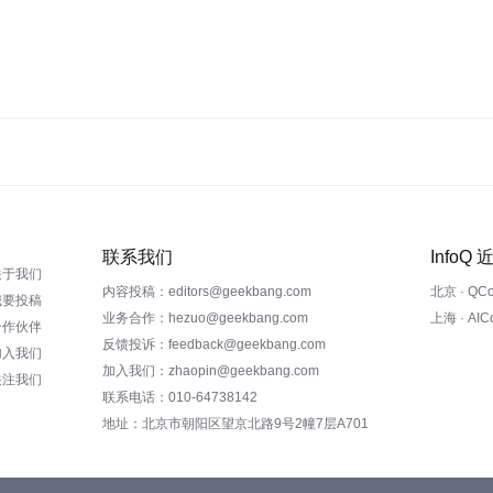
联系我们
InfoQ
关于我们
内容投稿：editors@geekbang.com
北京 · QC
我要投稿
业务合作：hezuo@geekbang.com
上海 · AI
合作伙伴
反馈投诉：feedback@geekbang.com
加入我们
加入我们：zhaopin@geekbang.com
关注我们
联系电话：010-64738142
地址：北京市朝阳区望京北路9号2幢7层A701