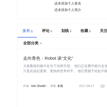
还未添加个人签名
还未添加个人简介
发布
评论
划线
收藏
关
全部分类

走向青色：Robot 谈“文化”
大多数组织都卡在当下动弹不得。 他们正在费尽精力去
只是在追赶更新、更快的竞争对手。 他们受困于此处不
作者 :
Ash Sheikh
译者:
冬雨
2017-08-17
