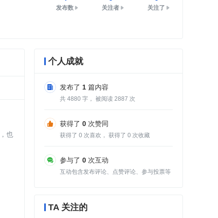
发布数
关注者
关注了
个人成就
发布了
1
篇内容
共
4880
字， 被阅读
2887
次
获得了
0
次赞同
，也
获得了
0
次喜欢， 获得了
0
次收藏
参与了
0
次互动
互动包含发布评论、点赞评论、参与投票等
TA 关注的