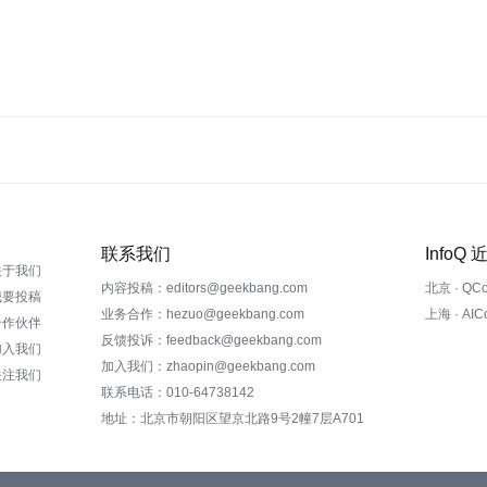
联系我们
InfoQ
关于我们
内容投稿：editors@geekbang.com
北京 · QC
我要投稿
业务合作：hezuo@geekbang.com
上海 · AI
合作伙伴
反馈投诉：feedback@geekbang.com
加入我们
加入我们：zhaopin@geekbang.com
关注我们
联系电话：010-64738142
地址：北京市朝阳区望京北路9号2幢7层A701