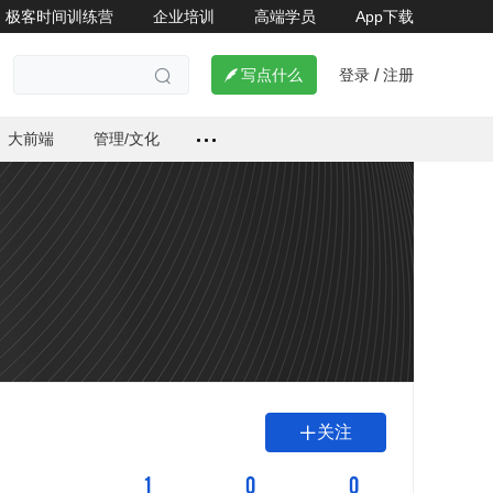
极客时间训练营
企业培训
高端学员
App下载
登录
注册

写点什么
/

大前端
管理/文化
关注

1
0
0