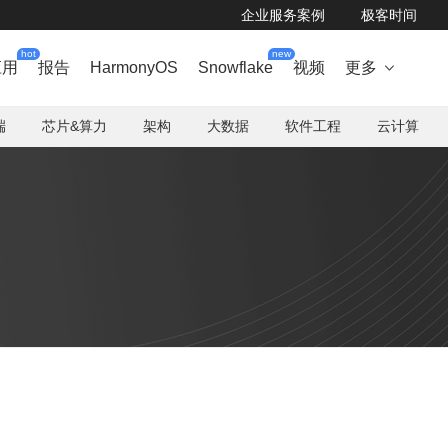
企业服务案例
极客时间
hot
new
应用
报告
HarmonyOS
Snowflake
视频
更多

端
芯片&算力
架构
大数据
软件工程
云计算