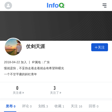
仗剑天涯
关注

2018-04-22 加入
IP属地：广东
慢就是快，不妥协走着走着就会有希望和曙光
一个不甘平庸的斜杠青年
0
3
关注者
关注了
发布
评论
划线
收藏
关注
回答