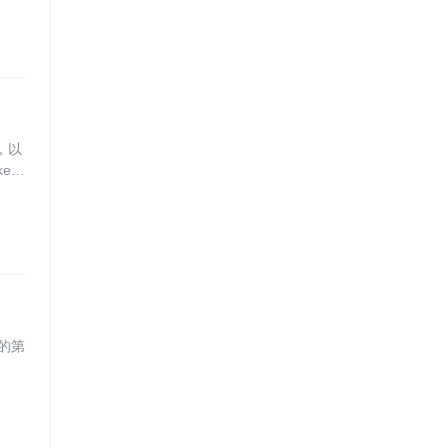
，以
er
列的第