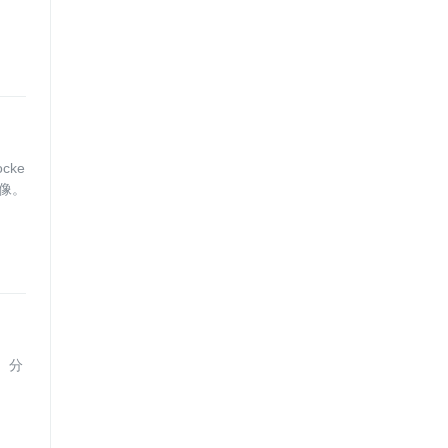
cke
镜像。
程。分