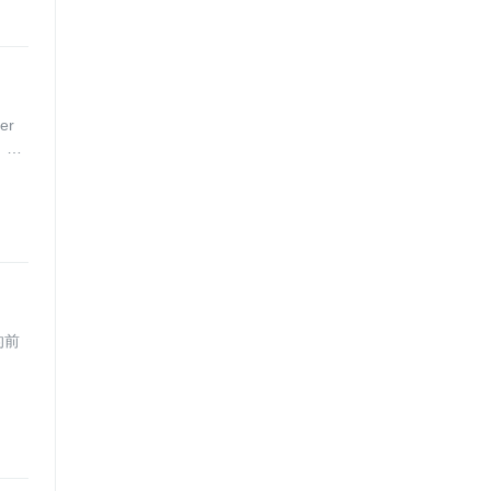
er
 Do
的前