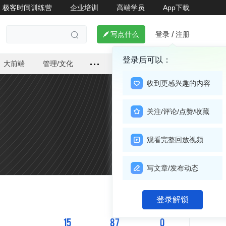
极客时间训练营
企业培训
高端学员
App下载
登录
注册

写点什么
/

登录后可以：
大前端
管理/文化
收到更感兴趣的内容
关注/评论/点赞/收藏
观看完整回放视频
写文章/发布动态
关注

登录解锁
15
87
0