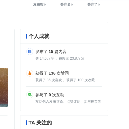
发布数
关注者
关注了
个人成就
发布了
15
篇内容
共
14.0
字， 被阅读
23.8
次
获得了
136
次赞同
获得了
36
次喜欢， 获得了
100
次收藏
参与了
0
次互动
互动包含发布评论、点赞评论、参与投票等
TA 关注的