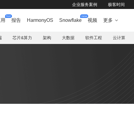
企业服务案例
极客时间
hot
new
应用
报告
HarmonyOS
Snowflake
视频
更多

端
芯片&算力
架构
大数据
软件工程
云计算