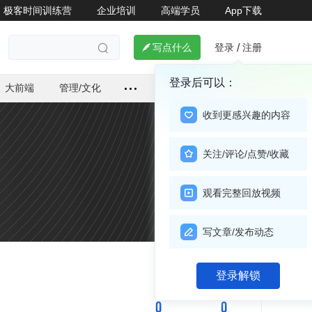
极客时间训练营
企业培训
高端学员
App下载
登录
注册

写点什么
/

登录后可以：
大前端
管理/文化
收到更感兴趣的内容
关注/评论/点赞/收藏
观看完整回放视频
写文章/发布动态
关注

登录解锁
0
0