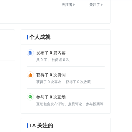
关注者
关注了
个人成就
发布了
0
篇内容
共
0
字， 被阅读
0
次
获得了
0
次赞同
获得了
0
次喜欢， 获得了
0
次收藏
参与了
0
次互动
互动包含发布评论、点赞评论、参与投票等
TA 关注的