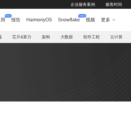
企业服务案例
极客时间
hot
new
应用
报告
HarmonyOS
Snowflake
视频
更多

端
芯片&算力
架构
大数据
软件工程
云计算