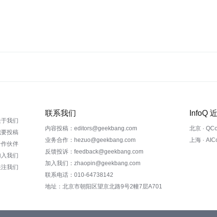
联系我们
InfoQ
关于我们
内容投稿：editors@geekbang.com
北京 · QC
我要投稿
业务合作：hezuo@geekbang.com
上海 · AI
合作伙伴
反馈投诉：feedback@geekbang.com
加入我们
加入我们：zhaopin@geekbang.com
关注我们
联系电话：010-64738142
地址：北京市朝阳区望京北路9号2幢7层A701