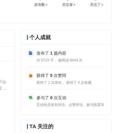
发布数
关注者
关注了
个人成就
发布了
1
篇内容
共
5715
字， 被阅读
9444
次
获得了
5
次赞同
平台
获得了
1
次喜欢， 获得了
4
次收藏
01
参与了
0
次互动
互动包含发布评论、点赞评论、参与投票等
TA 关注的