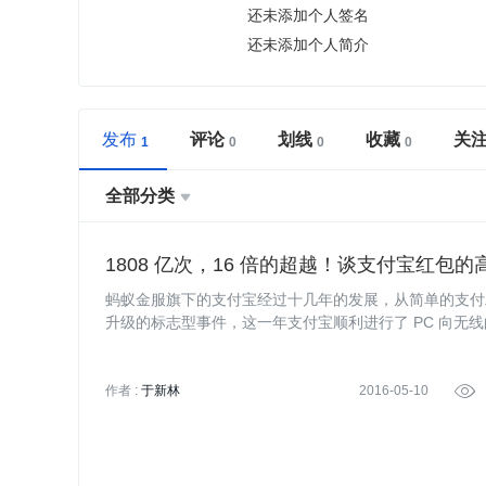
还未添加个人签名
还未添加个人简介
发布
评论
划线
收藏
关
全部分类

1808 亿次，16 倍的超越！谈支付宝红包
蚂蚁金服旗下的支付宝经过十几年的发展，从简单的支付工
升级的标志型事件，这一年支付宝顺利进行了 PC 向无
5 年口碑和社交业务的崛起让支付宝架构进一步在原有
作者 :
于新林
2016-05-10
