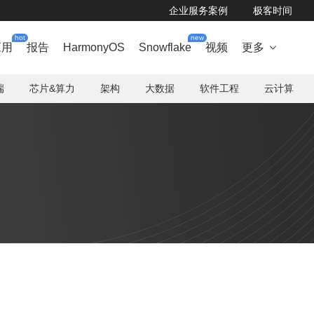
企业服务案例
极客时间
hot
new
应用
报告
HarmonyOS
Snowflake
视频
更多

端
芯片&算力
架构
大数据
软件工程
云计算