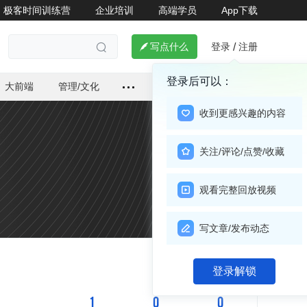
极客时间训练营
企业培训
高端学员
App下载
登录
注册

写点什么
/

登录后可以：
大前端
管理/文化
收到更感兴趣的内容
关注/评论/点赞/收藏
观看完整回放视频
写文章/发布动态
关注

登录解锁
1
0
0