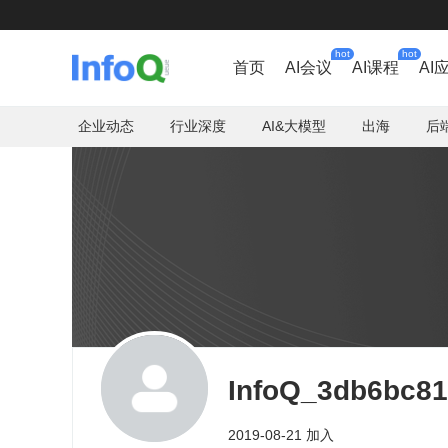
hot
hot
首页
AI会议
AI课程
AI
企业动态
行业深度
AI&大模型
出海
后
InfoQ_3db6bc8
2019-08-21 加入