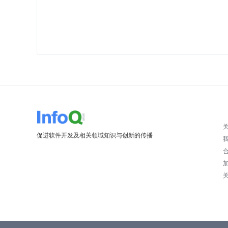
促进软件开发及相关领域知识与创新的传播