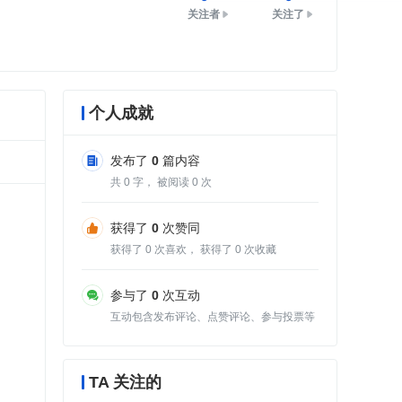
关注者
关注了
个人成就
发布了
0
篇内容
共
0
字， 被阅读
0
次
获得了
0
次赞同
获得了
0
次喜欢， 获得了
0
次收藏
参与了
0
次互动
互动包含发布评论、点赞评论、参与投票等
TA 关注的