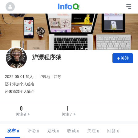
沪漂程序猿
关注

2022-05-01 加入
IP属地：江苏
还未添加个人签名
还未添加个人简介
0
1
关注者
关注了
发布
评论
划线
收藏
关注
回答