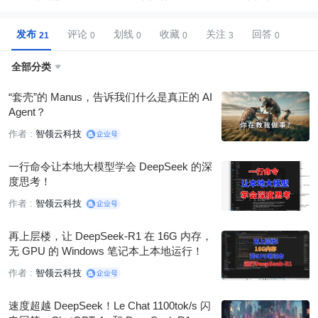
发布
评论
划线
收藏
关注
回答
全部分类

“套壳”的 Manus，告诉我们什么是真正的 AI
Agent？
作者 :
智领云科技
一行命令让本地大模型学会 DeepSeek 的深
度思考！
作者 :
智领云科技
再上层楼，让 DeepSeek-R1 在 16G 内存，
无 GPU 的 Windows 笔记本上本地运行！
作者 :
智领云科技
速度超越 DeepSeek！Le Chat 1100tok/s 闪