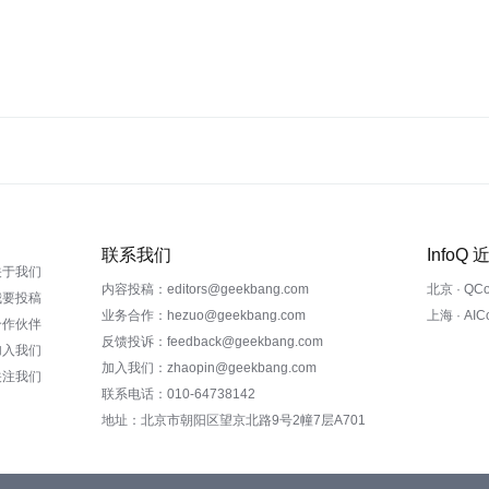
联系我们
InfoQ
关于我们
内容投稿：editors@geekbang.com
北京 · QC
我要投稿
业务合作：hezuo@geekbang.com
上海 · AI
合作伙伴
反馈投诉：feedback@geekbang.com
加入我们
加入我们：zhaopin@geekbang.com
关注我们
联系电话：010-64738142
地址：北京市朝阳区望京北路9号2幢7层A701