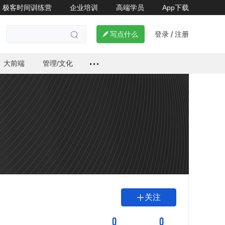
极客时间训练营
企业培训
高端学员
App下载
登录
注册

写点什么
/

大前端
管理/文化
关注

0
0