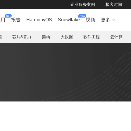
企业服务案例
极客时间
hot
new
应用
报告
HarmonyOS
Snowflake
视频
更多

端
芯片&算力
架构
大数据
软件工程
云计算