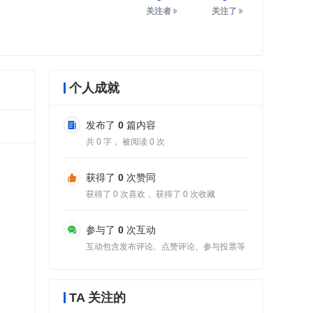
关注者
关注了
个人成就
发布了
0
篇内容
共
0
字， 被阅读
0
次
获得了
0
次赞同
获得了
0
次喜欢， 获得了
0
次收藏
参与了
0
次互动
互动包含发布评论、点赞评论、参与投票等
TA 关注的