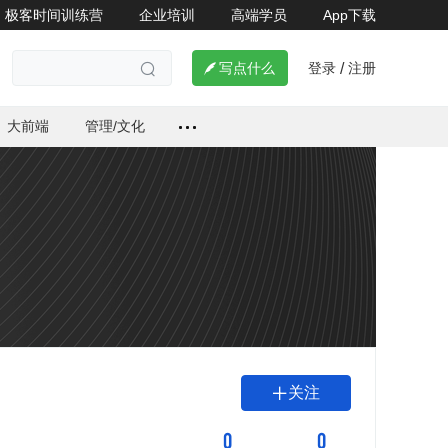
极客时间训练营
企业培训
高端学员
App下载
登录
注册

写点什么
/

大前端
管理/文化
关注

0
0