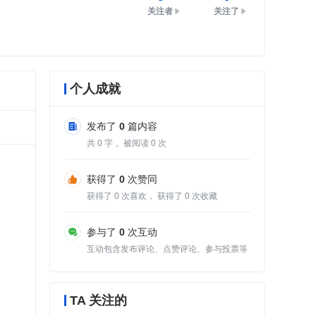
关注者
关注了
个人成就
发布了
0
篇内容
共
0
字， 被阅读
0
次
获得了
0
次赞同
获得了
0
次喜欢， 获得了
0
次收藏
参与了
0
次互动
互动包含发布评论、点赞评论、参与投票等
TA 关注的