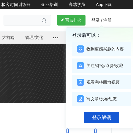
极客时间训练营
企业培训
高端学员
App下载
登录
注册

写点什么
/

登录后可以：
大前端
管理/文化
收到更感兴趣的内容
关注/评论/点赞/收藏
观看完整回放视频
写文章/发布动态
关注

登录解锁
0
0