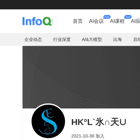
hot
hot
首页
AI会议
AI课程
AI
企业动态
行业深度
AI&大模型
出海
后
HK°L`氷∩天∪
2021-10-30 加入