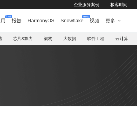
企业服务案例
极客时间
hot
new
应用
报告
HarmonyOS
Snowflake
视频
更多

端
芯片&算力
架构
大数据
软件工程
云计算