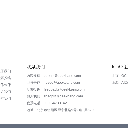
联系我们
InfoQ
关于我们
内容投稿：editors@geekbang.com
北京 · QC
我要投稿
业务合作：hezuo@geekbang.com
上海 · AI
合作伙伴
反馈投诉：feedback@geekbang.com
加入我们
加入我们：zhaopin@geekbang.com
关注我们
联系电话：010-64738142
地址：北京市朝阳区望京北路9号2幢7层A701