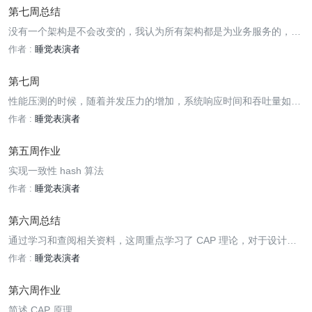
第七周总结
没有一个架构是不会改变的，我认为所有架构都是为业务服务的，当
业务改变时，需要做出一些列调整来实现所有的需求，之前肯定是从
作者 :
睡觉表演者
逻辑代码实现上来考虑，缺少一种大局观。业务代码逻辑修改虽然能
够实现业务需求，但是忽视了不同实现方案对于系统的影响，只顾眼
第七周
性能压测的时候，随着并发压力的增加，系统响应时间和吞吐量如何
变化，为什么？
作者 :
睡觉表演者
第五周作业
实现一致性 hash 算法
作者 :
睡觉表演者
第六周总结
通过学习和查阅相关资料，这周重点学习了 CAP 理论，对于设计分
布式系统的架构师来说，CAP 是必须掌握的理论，理论的优点在于清
作者 :
睡觉表演者
晰简洁、易于理解，但缺点就是高度抽象化，省略了很多细节，导致
在将理论应用到实践时，由于各种复杂情况，可能出现误解和偏差。
第六周作业
在
简述 CAP 原理