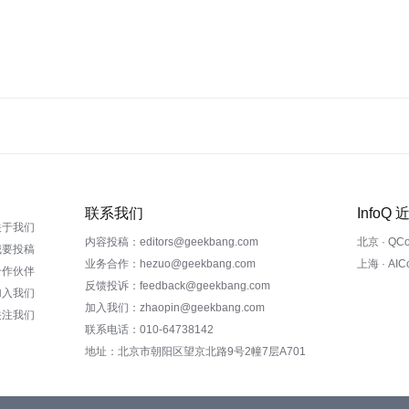
联系我们
InfoQ
关于我们
内容投稿：editors@geekbang.com
北京 · QC
我要投稿
业务合作：hezuo@geekbang.com
上海 · AI
合作伙伴
反馈投诉：feedback@geekbang.com
加入我们
加入我们：zhaopin@geekbang.com
关注我们
联系电话：010-64738142
地址：北京市朝阳区望京北路9号2幢7层A701