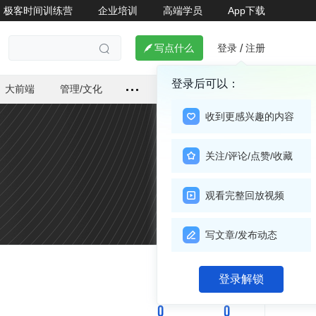
极客时间训练营
企业培训
高端学员
App下载
登录
注册

写点什么
/

登录后可以：
大前端
管理/文化
收到更感兴趣的内容
关注/评论/点赞/收藏
观看完整回放视频
写文章/发布动态
关注

登录解锁
0
0