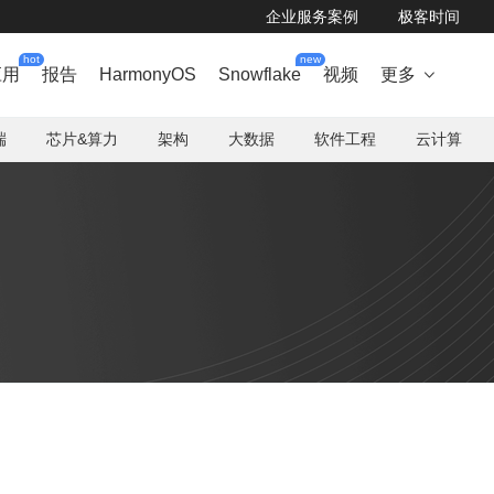
企业服务案例
极客时间
hot
new
应用
报告
HarmonyOS
Snowflake
视频
更多

端
芯片&算力
架构
大数据
软件工程
云计算