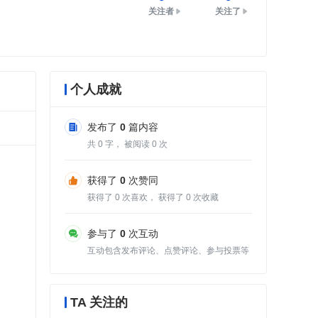
关注者
关注了
个人成就
发布了
0
篇内容
共
0
字， 被阅读
0
次
获得了
0
次赞同
获得了
0
次喜欢， 获得了
0
次收藏
参与了
0
次互动
互动包含发布评论、点赞评论、参与投票等
TA 关注的