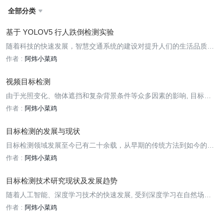
全部分类

基于 YOLOV5 行人跌倒检测实验
随着科技的快速发展，智慧交通系统的建设对提升人们的生活品质，
提升城市交通服务能力和城市交通管控的科学有效性有着重点意义。
作者 :
阿炜小菜鸡
视频目标检测
由于光照变化、物体遮挡和复杂背景条件等众多因素的影响, 目标检
测一直是机器视觉领域最具有挑战性的问题。
作者 :
阿炜小菜鸡
目标检测的发展与现状
目标检测领域发展至今已有二十余载，从早期的传统方法到如今的深
度学习方法，精度越来越高的同时速度也越来越快，这得益于深度学
作者 :
阿炜小菜鸡
习等相关技术的不断发展。
目标检测技术研究现状及发展趋势
随着人工智能、深度学习技术的快速发展, 受到深度学习在自然场景
图像目标检测中的成功应用的影响, 许多学者尝试将深度学习方法应
作者 :
阿炜小菜鸡
用于图像的目标检测中, 基于卷积神经网络的目标检测成为发展趋