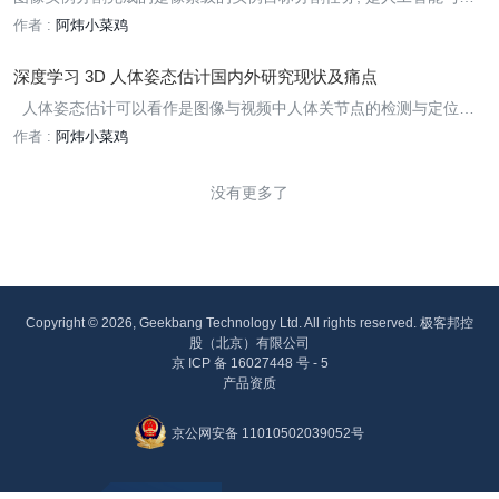
算机视觉领域的重要发展方向, 其被广泛应用到各个领域, 如工业生
作者 :
阿炜小菜鸡
产、监控安防和医疗卫生等。
深度学习 3D 人体姿态估计国内外研究现状及痛点
人体姿态估计可以看作是图像与视频中人体关节点的检测与定位问
题，这对于行为识别、行为理解、行人重识别等技术的发展有很大的
作者 :
阿炜小菜鸡
帮助，因此人体姿态估计在提出后，就受到人体识别相关各界的关
注，人们开始尝试在不同的方向进行探索。早期的学者们在传统
没有更多了
Copyright © 2026, Geekbang Technology Ltd. All rights reserved. 极客邦控
股（北京）有限公司
京 ICP 备 16027448 号 - 5
产品资质
京公网安备 11010502039052号