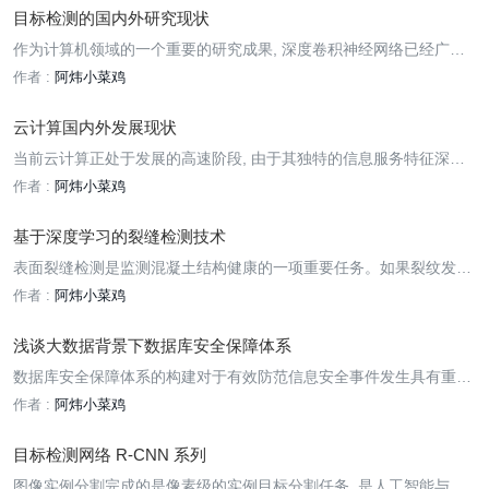
势。
目标检测的国内外研究现状
作为计算机领域的一个重要的研究成果, 深度卷积神经网络已经广泛
用于图像分类问题。随着图像分类的准确度提高, 基于卷积神经网络
作者 :
阿炜小菜鸡
的图像目标检测算法已逐渐成为当前的研究热点。
云计算国内外发展现状
当前云计算正处于发展的高速阶段, 由于其独特的信息服务特征深受
全球用户的依赖, 对其的研究与开发工作备受各国的重视。
作者 :
阿炜小菜鸡
基于深度学习的裂缝检测技术
表面裂缝检测是监测混凝土结构健康的一项重要任务。如果裂纹发展
并继续扩展，它们会减少有效承载表面积，并且随着时间的推移会导
作者 :
阿炜小菜鸡
致结构失效。裂纹检测的人工过程费时费力，且受检验人员主观判断
的影响。在高层建筑和桥梁的情况下，手动检查也可能难以执行。
浅谈大数据背景下数据库安全保障体系
数据库安全保障体系的构建对于有效防范信息安全事件发生具有重要
意义。分析了数据库系统的安全威胁问题，介绍了几种网络安全的新
作者 :
阿炜小菜鸡
技术，包括身份认证技术等，阐述了数据库安全保障体系的构建路
径，希望为进一步解决大数据背景下的数据库安全问题提供支持。
目标检测网络 R-CNN 系列
图像实例分割完成的是像素级的实例目标分割任务, 是人工智能与计