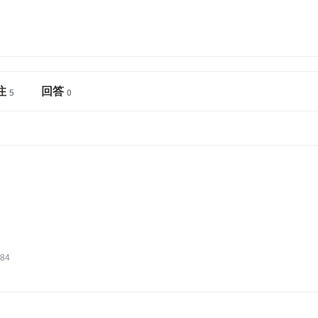
注
回答
84