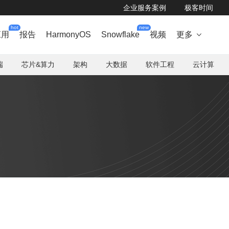
企业服务案例
极客时间
hot
new
应用
报告
HarmonyOS
Snowflake
视频
更多

端
芯片&算力
架构
大数据
软件工程
云计算