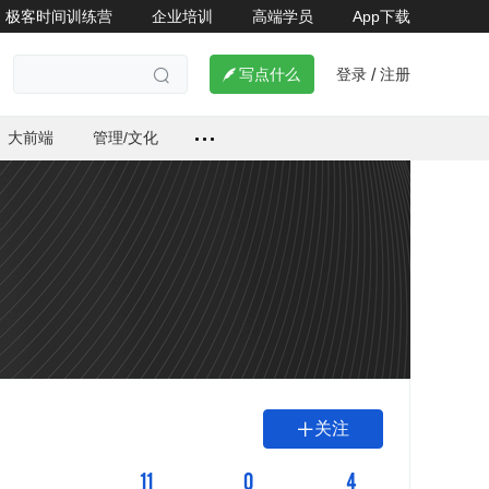
极客时间训练营
企业培训
高端学员
App下载
登录
注册

写点什么
/

大前端
管理/文化
关注

11
0
4