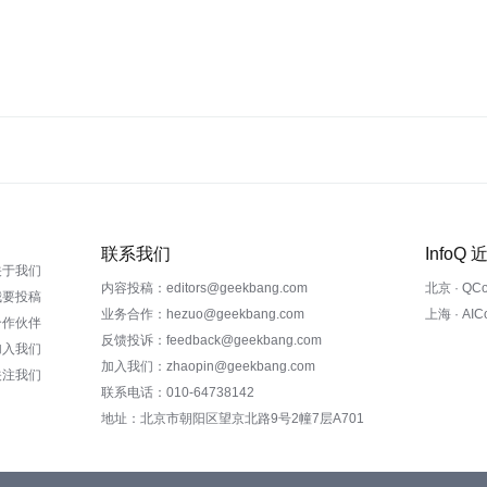
联系我们
InfoQ
关于我们
内容投稿：editors@geekbang.com
北京 · QC
我要投稿
业务合作：hezuo@geekbang.com
上海 · AI
合作伙伴
反馈投诉：feedback@geekbang.com
加入我们
加入我们：zhaopin@geekbang.com
关注我们
联系电话：010-64738142
地址：北京市朝阳区望京北路9号2幢7层A701