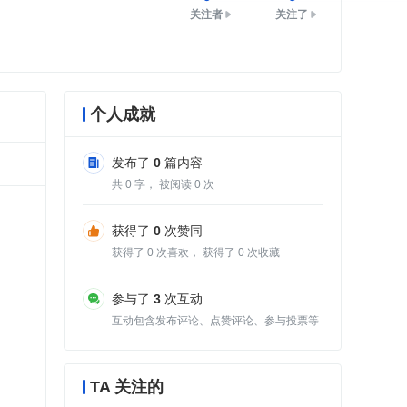
关注者
关注了
个人成就
发布了
0
篇内容
共
0
字， 被阅读
0
次
获得了
0
次赞同
获得了
0
次喜欢， 获得了
0
次收藏
参与了
3
次互动
互动包含发布评论、点赞评论、参与投票等
TA 关注的