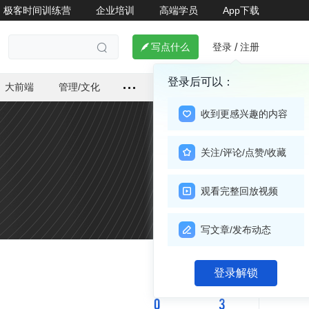
极客时间训练营
企业培训
高端学员
App下载
登录
注册

写点什么
/

登录后可以：
大前端
管理/文化
收到更感兴趣的内容
关注/评论/点赞/收藏
观看完整回放视频
写文章/发布动态
关注

登录解锁
0
3