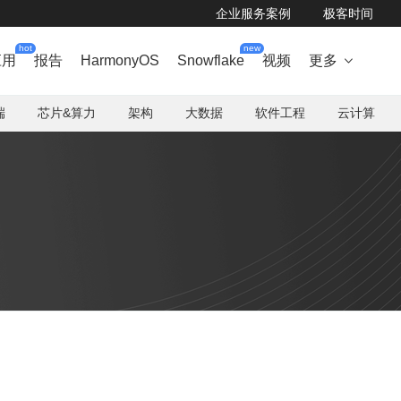
企业服务案例
极客时间
hot
new
应用
报告
HarmonyOS
Snowflake
视频
更多

端
芯片&算力
架构
大数据
软件工程
云计算