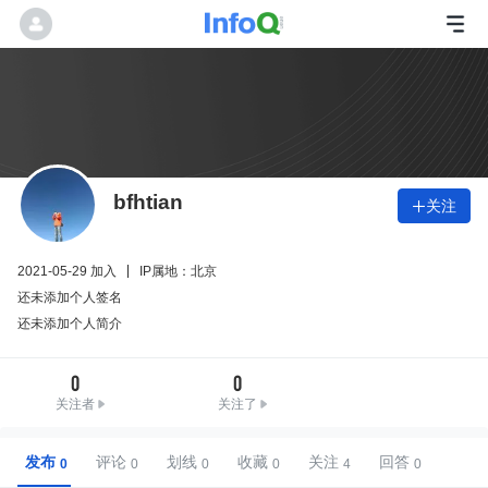
bfhtian
关注

2021-05-29 加入
IP属地：北京
还未添加个人签名
还未添加个人简介
0
0
关注者
关注了
发布
评论
划线
收藏
关注
回答