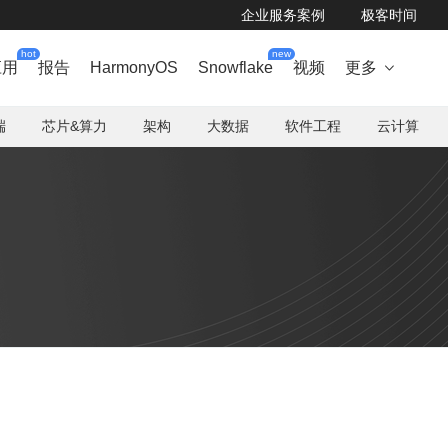
企业服务案例
极客时间
hot
new
应用
报告
HarmonyOS
Snowflake
视频
更多

端
芯片&算力
架构
大数据
软件工程
云计算