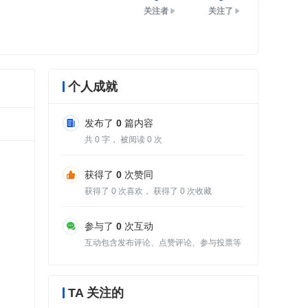
关注者
关注了
个人成就
发布了
0
篇内容
共
0
字， 被阅读
0
次
获得了
0
次赞同
获得了
0
次喜欢， 获得了
0
次收藏
参与了
0
次互动
互动包含发布评论、点赞评论、参与投票等
TA 关注的