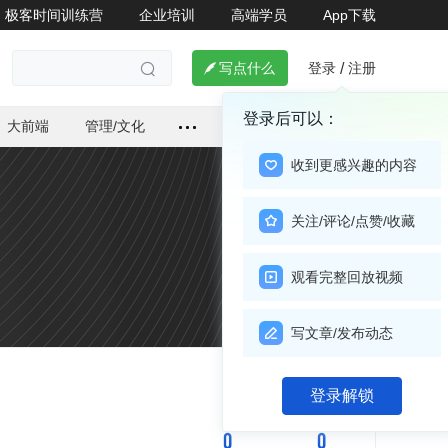
极客时间训练营
企业培训
高端学员
App下载
登录
注册

写点什么
/

登录后可以：
大前端
管理/文化
收到更感兴趣的内容
关注/评论/点赞/收藏
观看完整回放视频
写文章/发布动态
关注

登录解锁
0
0