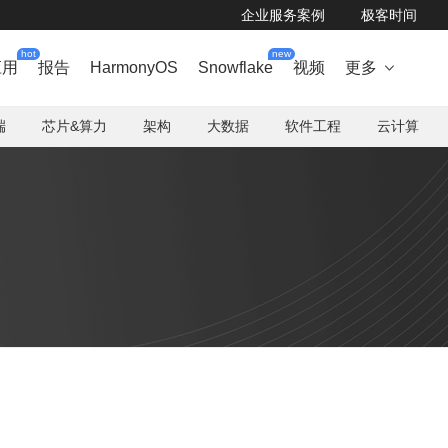
企业服务案例
极客时间
hot
new
应用
报告
HarmonyOS
Snowflake
视频
更多

端
芯片&算力
架构
大数据
软件工程
云计算