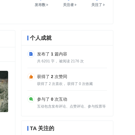
发布数
关注者
关注了
个人成就
发布了
1
篇内容
共
6201
字， 被阅读
2176
次
获得了
2
次赞同
获得了
2
次喜欢， 获得了
0
次收藏
参与了
0
次互动
互动包含发布评论、点赞评论、参与投票等
TA 关注的