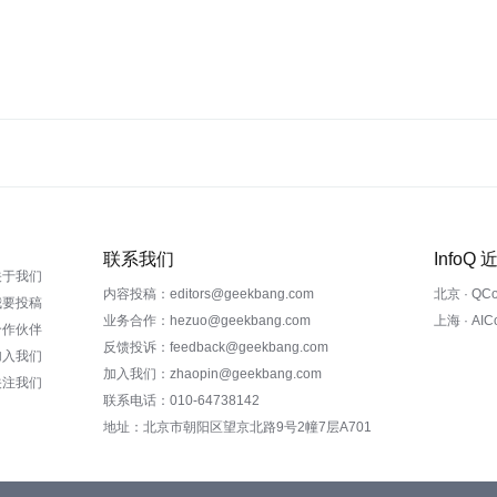
联系我们
InfoQ
关于我们
内容投稿：editors@geekbang.com
北京 · QC
我要投稿
业务合作：hezuo@geekbang.com
上海 · AI
合作伙伴
反馈投诉：feedback@geekbang.com
加入我们
加入我们：zhaopin@geekbang.com
关注我们
联系电话：010-64738142
地址：北京市朝阳区望京北路9号2幢7层A701