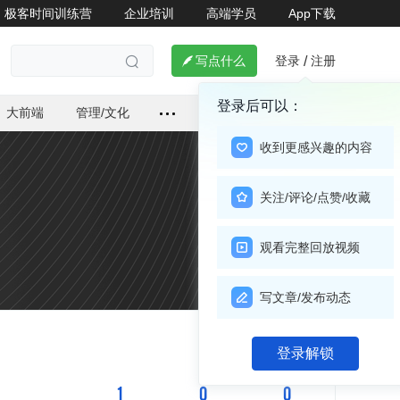
极客时间训练营
企业培训
高端学员
App下载
登录
注册

写点什么
/

登录后可以：
大前端
管理/文化
收到更感兴趣的内容
关注/评论/点赞/收藏
观看完整回放视频
写文章/发布动态
关注

登录解锁
1
0
0