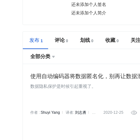
还未添加个人签名
还未添加个人简介
发布
评论
划线
收藏
关
全部分类

使用自动编码器将数据匿名化，别再让数据
数据隐私保护是时候引起重视了。
作者 :
Shuyi Yang
译者:
刘志勇
策
2020-12-25

划:
李冬梅