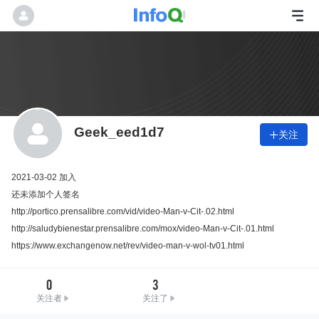
Geek_eed1d7
关注

2021-03-02 加入
还未添加个人签名
http://portico.prensalibre.com/vid/video-Man-v-Cit-.02.html
http://saludybienestar.prensalibre.com/mox/video-Man-v-Cit-.01.html
https://www.exchangenow.net/rev/video-man-v-wol-tv01.html
0
3
关注者
关注了