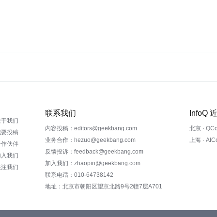
联系我们
InfoQ
关于我们
内容投稿：editors@geekbang.com
北京 · QC
我要投稿
业务合作：hezuo@geekbang.com
上海 · AI
合作伙伴
反馈投诉：feedback@geekbang.com
加入我们
加入我们：zhaopin@geekbang.com
关注我们
联系电话：010-64738142
地址：北京市朝阳区望京北路9号2幢7层A701