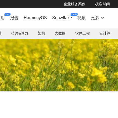
企业服务案例
极客时间
hot
new
应用
报告
HarmonyOS
Snowflake
视频
更多

端
芯片&算力
架构
大数据
软件工程
云计算