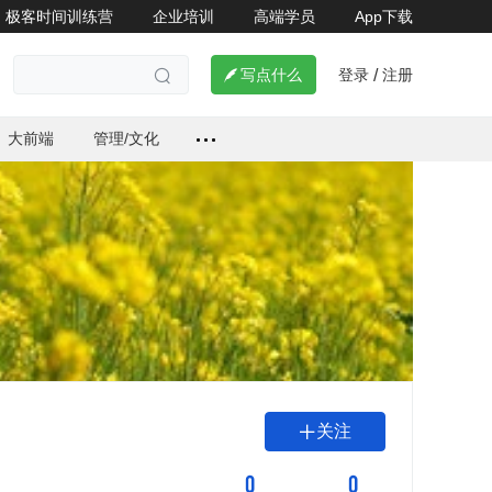
极客时间训练营
企业培训
高端学员
App下载
登录
注册

写点什么
/

大前端
管理/文化
关注

0
0