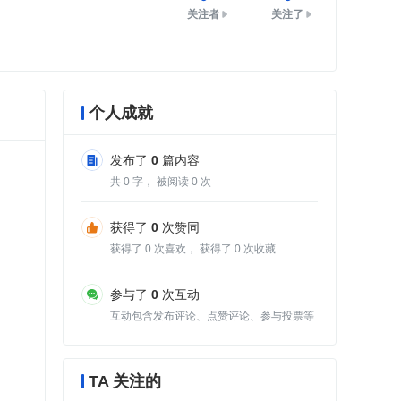
关注者
关注了
个人成就
发布了
0
篇内容
共
0
字， 被阅读
0
次
获得了
0
次赞同
获得了
0
次喜欢， 获得了
0
次收藏
参与了
0
次互动
互动包含发布评论、点赞评论、参与投票等
TA 关注的