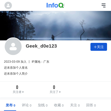
Geek_d0e123
关注

2023-03-09 加入
IP属地：广东
还未添加个人签名
还未添加个人简介
0
0
关注者
关注了
发布
评论
划线
收藏
关注
回答