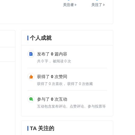
关注者
关注了
个人成就
发布了
0
篇内容
共
0
字， 被阅读
0
次
获得了
0
次赞同
获得了
0
次喜欢， 获得了
0
次收藏
参与了
0
次互动
互动包含发布评论、点赞评论、参与投票等
TA 关注的