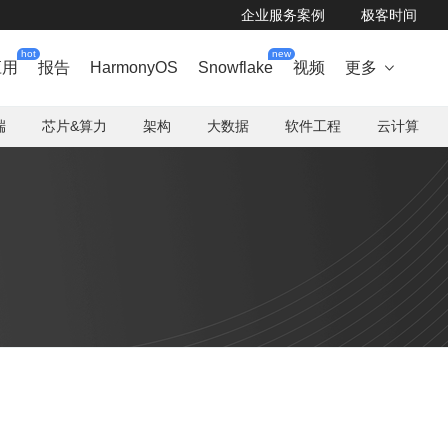
企业服务案例
极客时间
hot
new
应用
报告
HarmonyOS
Snowflake
视频
更多

端
芯片&算力
架构
大数据
软件工程
云计算