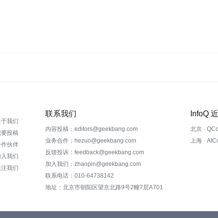
联系我们
InfoQ
关于我们
内容投稿：editors@geekbang.com
北京 · QC
我要投稿
业务合作：hezuo@geekbang.com
上海 · AI
合作伙伴
反馈投诉：feedback@geekbang.com
加入我们
加入我们：zhaopin@geekbang.com
关注我们
联系电话：010-64738142
地址：北京市朝阳区望京北路9号2幢7层A701