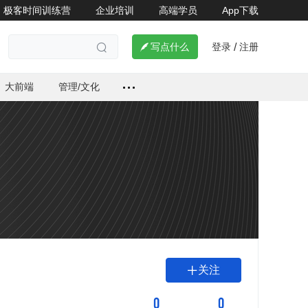
极客时间训练营
企业培训
高端学员
App下载
登录
注册

写点什么
/

大前端
管理/文化
关注

0
0