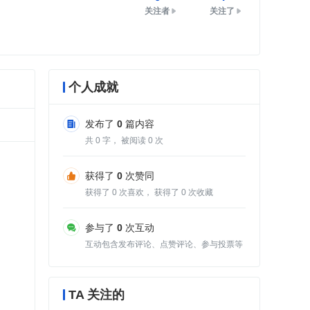
关注者
关注了
个人成就
发布了
0
篇内容
共
0
字， 被阅读
0
次
获得了
0
次赞同
获得了
0
次喜欢， 获得了
0
次收藏
参与了
0
次互动
互动包含发布评论、点赞评论、参与投票等
TA 关注的