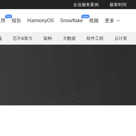
企业服务案例
极客时间
hot
new
应用
报告
HarmonyOS
Snowflake
视频
更多

端
芯片&算力
架构
大数据
软件工程
云计算