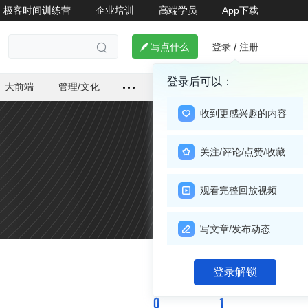
极客时间训练营
企业培训
高端学员
App下载
登录
注册

写点什么
/

登录后可以：
大前端
管理/文化
收到更感兴趣的内容
关注/评论/点赞/收藏
观看完整回放视频
写文章/发布动态
关注

登录解锁
0
1