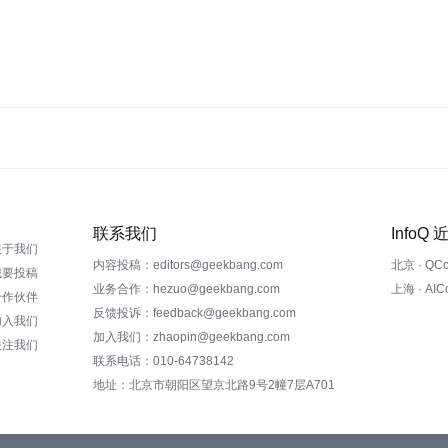
联系我们
InfoQ
关于我们
内容投稿：editors@geekbang.com
北京 · QC
我要投稿
业务合作：hezuo@geekbang.com
上海 · AI
合作伙伴
反馈投诉：feedback@geekbang.com
加入我们
加入我们：zhaopin@geekbang.com
关注我们
联系电话：010-64738142
地址：北京市朝阳区望京北路9号2幢7层A701