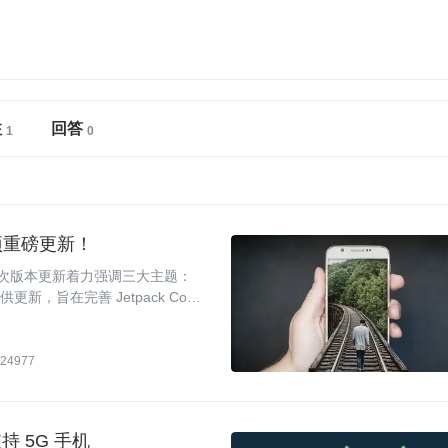
注
回答
来多项重磅更新！
版，本次版本更新着力强调三大主题：
新，旨在完善 Jetpack Comp
Play Console 带来全新的使用体
droid 开发的新体验。
24977
支持 5G 手机