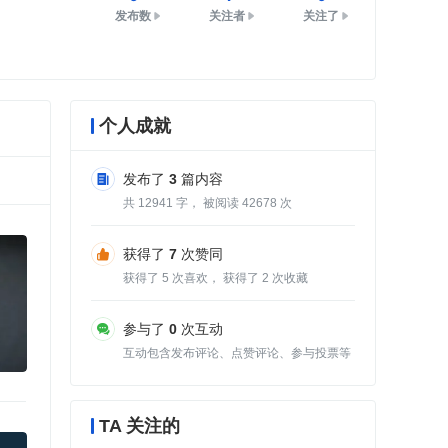
发布数
关注者
关注了
个人成就
发布了
3
篇内容
共
12941
字， 被阅读
42678
次
获得了
7
次赞同
获得了
5
次喜欢， 获得了
2
次收藏
参与了
0
次互动
互动包含发布评论、点赞评论、参与投票等
TA 关注的