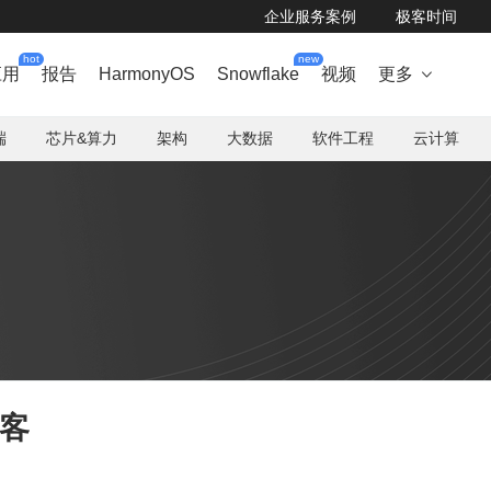
企业服务案例
极客时间
hot
new
应用
报告
HarmonyOS
Snowflake
视频
更多

端
芯片&算力
架构
大数据
软件工程
云计算
博客