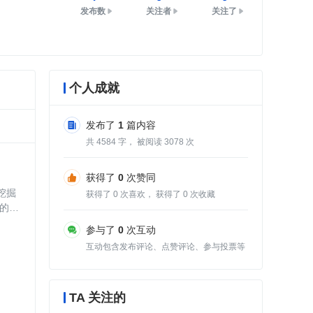
发布数
关注者
关注了
个人成就
发布了
1
篇内容
共
4584
字， 被阅读
3078
次
获得了
0
次赞同
挖掘
获得了
0
次喜欢， 获得了
0
次收藏
的结
绍。目
参与了
0
次互动
互动包含发布评论、点赞评论、参与投票等
TA 关注的