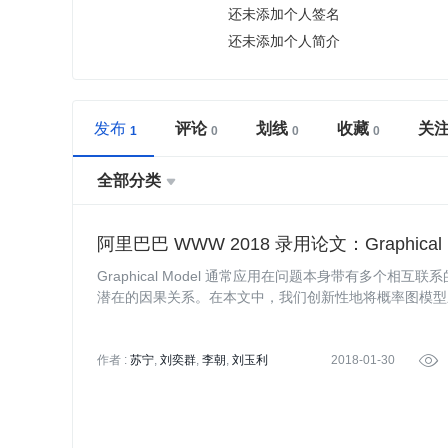
还未添加个人签名
还未添加个人简介
发布
评论
划线
收藏
关
全部分类

阿里巴巴 WWW 2018 录用论文：Graphic
Graphical Model 通常应用在问题本身带有多
潜在的因果关系。在本文中，我们创新性地将概率图模型
果（Top1% 记录中召回 60% 的作弊行为）。本文
前文章已被 WWW 2018 接收（接收率 14.8%）。
作者 :
苏宁
刘奕群
李朝
刘玉利
2018-01-30
