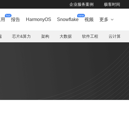
企业服务案例
极客时间
hot
new
应用
报告
HarmonyOS
Snowflake
视频
更多

端
芯片&算力
架构
大数据
软件工程
云计算