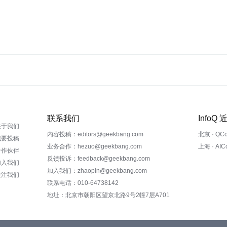
联系我们
InfoQ
关于我们
内容投稿：editors@geekbang.com
北京 · QC
我要投稿
业务合作：hezuo@geekbang.com
上海 · AI
合作伙伴
反馈投诉：feedback@geekbang.com
加入我们
加入我们：zhaopin@geekbang.com
关注我们
联系电话：010-64738142
地址：北京市朝阳区望京北路9号2幢7层A701