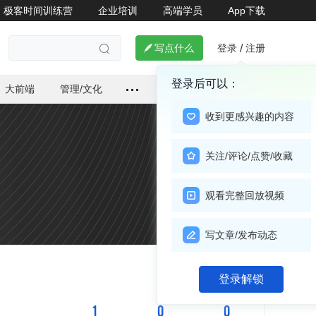
极客时间训练营
企业培训
高端学员
App下载
登录
注册

写点什么
/

登录后可以：
大前端
管理/文化
收到更感兴趣的内容
关注/评论/点赞/收藏
观看完整回放视频
写文章/发布动态
关注

登录解锁
1
0
0