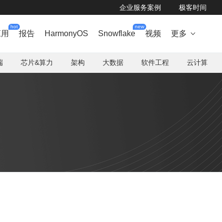
企业服务案例
极客时间
hot
new
应用
报告
HarmonyOS
Snowflake
视频
更多

端
芯片&算力
架构
大数据
软件工程
云计算