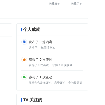
关注者
关注了
个人成就
发布了
0
篇内容
共
0
字， 被阅读
0
次
获得了
0
次赞同
获得了
0
次喜欢， 获得了
0
次收藏
参与了
1
次互动
互动包含发布评论、点赞评论、参与投票等
TA 关注的