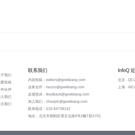
联系我们
InfoQ
关于我们
内容投稿：editors@geekbang.com
北京 · QC
我要投稿
业务合作：hezuo@geekbang.com
上海 · AI
合作伙伴
反馈投诉：feedback@geekbang.com
加入我们
加入我们：zhaopin@geekbang.com
关注我们
联系电话：010-64738142
地址：北京市朝阳区望京北路9号2幢7层A701