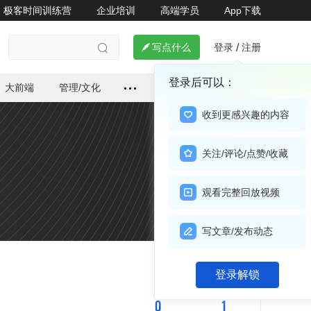
极客时间训练营
企业培训
高端学员
App下载
登录
注册

写点什么
/

登录后可以：
大前端
管理/文化
收到更感兴趣的内容
关注/评论/点赞/收藏
观看完整回放视频
写文章/发布动态
关注

登录解锁
0
1