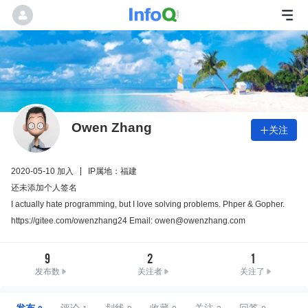
Owen Zhang
关注

2020-05-10 加入
IP属地：福建
还未添加个人签名
I actually hate programming, but I love solving problems. Phper & Gopher.
https://gitee.com/owenzhang24 Email: owen@owenzhang.com
9
2
1
发布数
关注者
关注了