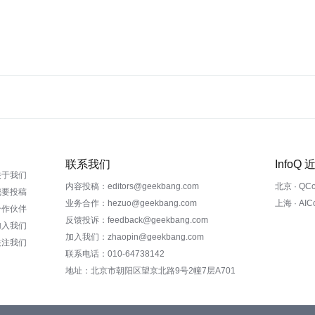
联系我们
InfoQ
关于我们
内容投稿：editors@geekbang.com
北京 · QC
我要投稿
业务合作：hezuo@geekbang.com
上海 · AI
合作伙伴
反馈投诉：feedback@geekbang.com
加入我们
加入我们：zhaopin@geekbang.com
关注我们
联系电话：010-64738142
地址：北京市朝阳区望京北路9号2幢7层A701