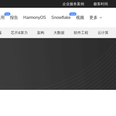
企业服务案例
极客时间
hot
new
应用
报告
HarmonyOS
Snowflake
视频
更多

端
芯片&算力
架构
大数据
软件工程
云计算