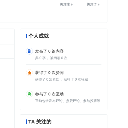
关注者
关注了
个人成就
发布了
0
篇内容
共
0
字， 被阅读
0
次
获得了
0
次赞同
获得了
0
次喜欢， 获得了
0
次收藏
参与了
0
次互动
互动包含发布评论、点赞评论、参与投票等
TA 关注的