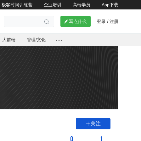
极客时间训练营
企业培训
高端学员
App下载
登录
注册

写点什么
/

大前端
管理/文化
关注

0
1