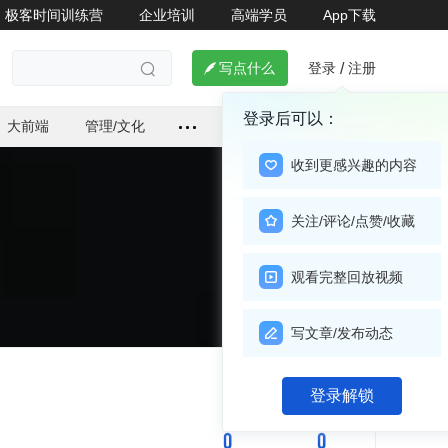
极客时间训练营
企业培训
高端学员
App下载
登录
注册

写点什么
/

登录后可以：
大前端
管理/文化
收到更感兴趣的内容
关注/评论/点赞/收藏
观看完整回放视频
写文章/发布动态
关注

登录解锁
0
0