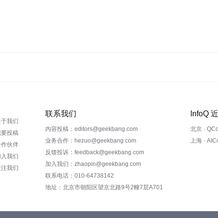
联系我们
InfoQ
关于我们
内容投稿：editors@geekbang.com
北京 · QC
我要投稿
业务合作：hezuo@geekbang.com
上海 · AI
合作伙伴
反馈投诉：feedback@geekbang.com
加入我们
加入我们：zhaopin@geekbang.com
关注我们
联系电话：010-64738142
地址：北京市朝阳区望京北路9号2幢7层A701