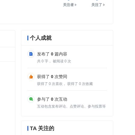
关注者
关注了
个人成就
发布了
0
篇内容
共
0
字， 被阅读
0
次
获得了
0
次赞同
获得了
0
次喜欢， 获得了
0
次收藏
参与了
0
次互动
互动包含发布评论、点赞评论、参与投票等
TA 关注的