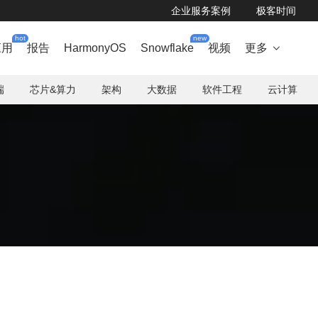
企业服务案例
极客时间
hot
new
应用
报告
HarmonyOS
Snowflake
视频
更多

端
芯片&算力
架构
大数据
软件工程
云计算